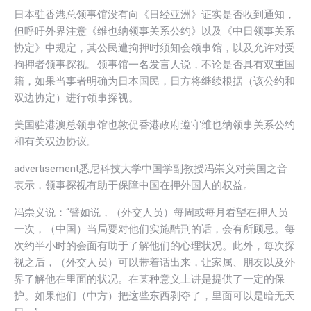
日本驻香港总领事馆没有向《日经亚洲》证实是否收到通知，
但呼吁外界注意《维也纳领事关系公约》以及《中日领事关系
协定》中规定，其公民遭拘押时须知会领事馆，以及允许对受
拘押者领事探视。领事馆一名发言人说，不论是否具有双重国
籍，如果当事者明确为日本国民，日方将继续根据（该公约和
双边协定）进行领事探视。
美国驻港澳总领事馆也敦促香港政府遵守维也纳领事关系公约
和有关双边协议。
advertisement
悉尼科技大学中国学副教授冯崇义对美国之音
表示，领事探视有助于保障中国在押外国人的权益。
冯崇义说：“譬如说，（外交人员）每周或每月看望在押人员
一次，（中国）当局要对他们实施酷刑的话，会有所顾忌。每
次约半小时的会面有助于了解他们的心理状况。此外，每次探
视之后，（外交人员）可以带着话出来，让家属、朋友以及外
界了解他在里面的状况。在某种意义上讲是提供了一定的保
护。如果他们（中方）把这些东西剥夺了，里面可以是暗无天