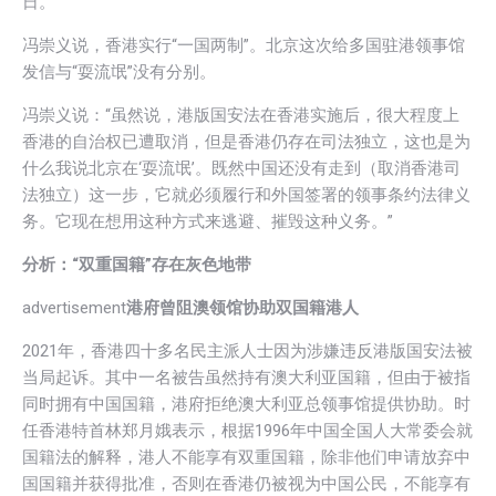
日。”
冯崇义说，香港实行“一国两制”。北京这次给多国驻港领事馆
发信与“耍流氓”没有分别。
冯崇义说：“虽然说，港版国安法在香港实施后，很大程度上
香港的自治权已遭取消，但是香港仍存在司法独立，这也是为
什么我说北京在‘耍流氓’。既然中国还没有走到（取消香港司
法独立）这一步，它就必须履行和外国签署的领事条约法律义
务。它现在想用这种方式来逃避、摧毁这种义务。”
分析：“双重国籍”存在灰色地带
advertisement
港府曾阻澳领馆协助双国籍港人
2021年，香港四十多名民主派人士因为涉嫌违反港版国安法被
当局起诉。其中一名被告虽然持有澳大利亚国籍，但由于被指
同时拥有中国国籍，港府拒绝澳大利亚总领事馆提供协助。时
任香港特首林郑月娥表示，根据1996年中国全国人大常委会就
国籍法的解释，港人不能享有双重国籍，除非他们申请放弃中
国国籍并获得批准，否则在香港仍被视为中国公民，不能享有