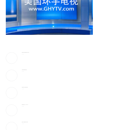
黄金价格创年内单周最大涨幅!机构预计金价回归上行通道
2026-08-10
川普传考虑结束伊朗战争 退场条件曝光
2026-08-10
伊朗国安高层大洗牌！部队”超强硬派”雷札伊掌权
2026-08-10
伊朗拒绝与美直接谈判 开出「3大条件」才放行
2026-08-10
新规生效 中富人开始重新布局资产 有人吓到失眠
2026-08-10