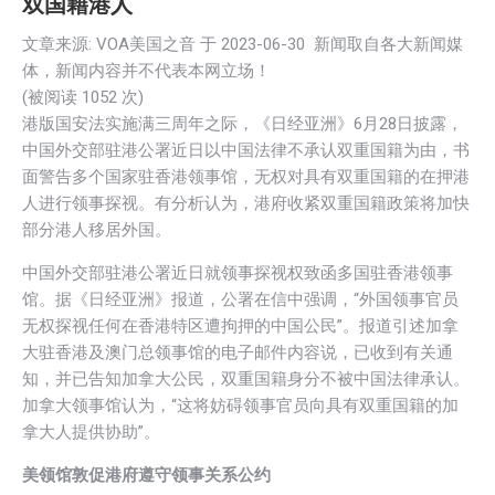
双国籍港人
文章来源: VOA美国之音 于
2023-06-30
新闻取自各大新闻媒
体，新闻内容并不代表本网立场！
(被阅读 1
052
次)
港版国安法实施满三周年之际，《日经亚洲》6月28日披露，
中国外交部驻港公署近日以中国法律不承认双重国籍为由，书
面警告多个国家驻香港领事馆，无权对具有双重国籍的在押港
人进行领事探视。有分析认为，港府收紧双重国籍政策将加快
部分港人移居外国。
中国外交部驻港公署近日就领事探视权致函多国驻香港领事
馆。据《日经亚洲》报道，公署在信中强调，“外国领事官员
无权探视任何在香港特区遭拘押的中国公民”。报道引述加拿
大驻香港及澳门总领事馆的电子邮件内容说，已收到有关通
知，并已告知加拿大公民，双重国籍身分不被中国法律承认。
加拿大领事馆认为，“这将妨碍领事官员向具有双重国籍的加
拿大人提供协助”。
美领馆敦促港府遵守领事关系公约