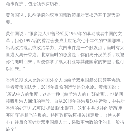
领事保护，包括领事探访权。
黄伟国说，以往港府的双重国籍政策相对宽松乃基于形势需
要。
黄伟国说：“很多港人都曾经经历1967年的暴动或者中国的文
革，担心1997后的香港会变成上世纪六七十年代的中国那样，
出现政治混乱或政治暴力。六四事件是一个触发点，当时有大
量港人离开香港。北京当时的态度是，你们离开没关系，欢迎
你们随时回来，即使你拿了澳大利亚等其他国家的护照，也可
以回来。”
香港长期以来允许外国外交人员给予双重国籍公民领事协助。
学者黄伟国认为，2019年反修例运动是分水岭。黄伟国说：
“若从中方的角度，这是一种（给予港人的）‘好处’吧，也是间
接吸引港人回流的手段。自从2019年香港反送中运动，中共对
香港的处理方式可以‘撕破脸’来形容。这和中共以往的所谓‘用
完即弃’是相当连贯的。特区政府破坏相关规定后，（使人担
心）往后会否针对双重国籍人士，采取更为政治化的非一般措
施？”