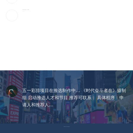
一场大崩盘，是怎么砸下来的？1929会重演吗？
2026-08-10
CCTV《爱在天地间》
五一彩排项目在推选制作中… 《时代奋斗者在》摄制
组 启动推选人才和节目 推荐可联系： 具体程序：申
请人和推荐人…
2023-04-14
© Copyright 2023 美国环宇电视 版权所有