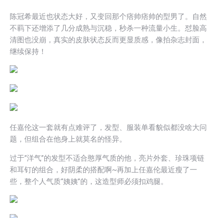
陈冠希最近也状态大好，又变回那个痞帅痞帅的型男了。自然
不羁下还增添了几分成熟与沉稳，秒杀一种流量小生。怼脸高
清图也没崩，真实的皮肤状态反而更显质感，像拍杂志封面，
继续保持！
任嘉伦这一套就有点难评了，发型、服装单看貌似都没啥大问
题，但组合在他身上就莫名的怪异。
过于“洋气”的发型不适合憨厚气质的他，亮片外套、珍珠项链
和耳钉的组合，好阴柔的搭配啊~再加上任嘉伦最近瘦了一
些，整个人气质“姨姨”的，这造型师必须扣鸡腿。