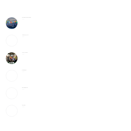
警民齐心守护家园 費城公共安全意识月活动盛大举行华社侨领获奖殊荣
2026-08-06
25岁辍学青年创办AI芯片企业，估值25亿英镑
2026-08-05
6天全球9亿美元，它或成为今年票房冠军？！
2026-08-05
美媒：开放霍峡临时协议“接近达成”
2026-08-05
特朗普社交平台推付费数据服务为何引发争议？
2026-08-05
当“反美斗士”遇上美国签证官
2026-08-05