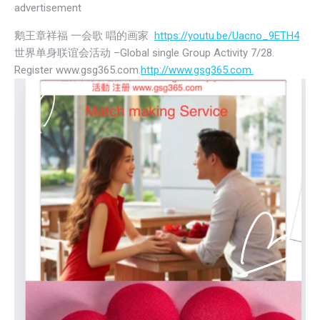
advertisement
鹅王章祥福 一会歌 唱的画家
https://youtu.be/Uacno_9ETH4
世界单身联谊会活动 –Global single Group Activity 7/28.
Register www.gsg365.com.
http://www.gsg365.com.