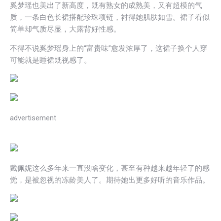
奚梦瑶也美出了新高度，既有熟女的成熟美，又有超模的气
质，一条白色长裙搭配珍珠项链，衬得她肌肤如雪。裙子看似
简单却气质尽显，大露背好性感。
不得不说奚梦瑶身上的“富贵味”愈发浓厚了，这裙子换个人穿
可能就是睡裙既视感了。
advertisement
戴佩妮这么多年来一直没啥变化，甚至有种越来越年轻了的感
觉，是被忽视的冻龄美人了。期待她出更多好听的音乐作品。