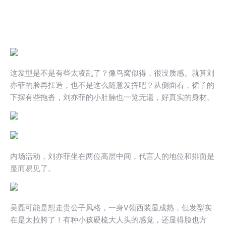
这发型是不是有些太凌乱了？像鸟窝似得，很没质感。就算刘
亦菲的脸再扛造，也不是这么随意发挥吧？从侧面看，裙子的
下摆有些拖沓，刘亦菲的小肚腩也一览无遗，好真实的身材。
内场活动，刘亦菲坐在两位高层中间，代言人的地位和排面是
显而易见了。
吴磊可能是想走贵公子风格，一身V领西装显成熟，但发型实
在是太拉胯了！有种小孩硬梳大人头的感觉，还显得脸也方