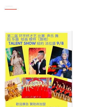
2024第二届环宇杯才艺比赛（声乐 舞蹈 乐器 绘画 书法 模特）9/8纽约