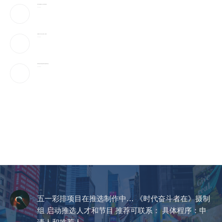
宇树IPO的财富盛宴，注定只有少数人赚到
2026-08-07
川普签署2命令 打击出生公民权、生育旅游…
2026-08-07
美科学家首次用AI创造自然界不存在的病毒 引发担忧
2026-08-07
CCTV《爱在天地间》
五一彩排项目在推选制作中… 《时代奋斗者在》摄制
组 启动推选人才和节目 推荐可联系： 具体程序：申