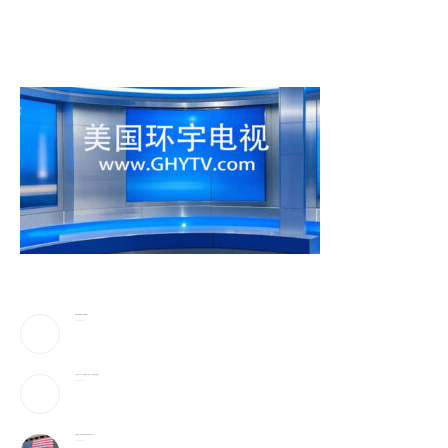
美防长将被撤换？特朗普回应
2026-08-08
《歌手2026》胡彦斌拿下歌王！但齐豫是无冕之王
2026-08-08
加入战局！马斯克宣布投建全球最大芯片工厂
2026-08-08