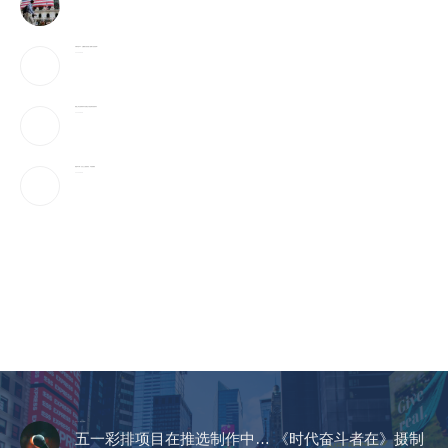
宇树科技IPO：会翻跟头的机器人能吸引投资者吗？
2026-08-08
美国上诉法院维持对白宫宴会厅改造项目的暂停令
2026-08-08
美国“不可靠”，沙巴土三国签协议，印度很紧张
2026-08-08
CCTV《爱在天地间》
五一彩排项目在推选制作中… 《时代奋斗者在》摄制