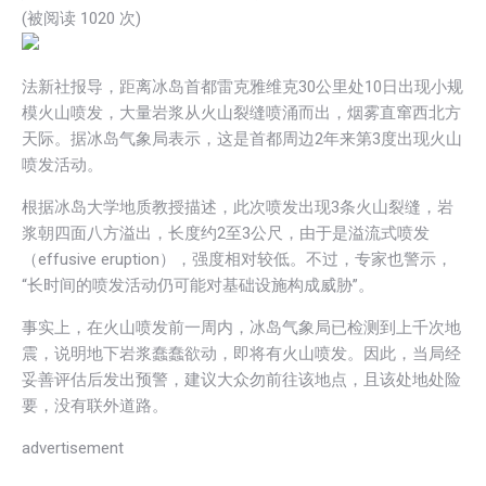
(被阅读
1020
次)
法新社报导，距离冰岛首都雷克雅维克30公里处10日出现小规
模火山喷发，大量岩浆从火山裂缝喷涌而出，烟雾直窜西北方
天际。据冰岛气象局表示，这是首都周边2年来第3度出现火山
喷发活动。
根据冰岛大学地质教授描述，此次喷发出现3条火山裂缝，岩
浆朝四面八方溢出，长度约2至3公尺，由于是溢流式喷发
（effusive eruption），强度相对较低。不过，专家也警示，
“长时间的喷发活动仍可能对基础设施构成威胁”。
事实上，在火山喷发前一周内，冰岛气象局已检测到上千次地
震，说明地下岩浆蠢蠢欲动，即将有火山喷发。因此，当局经
妥善评估后发出预警，建议大众勿前往该地点，且该处地处险
要，没有联外道路。
advertisement