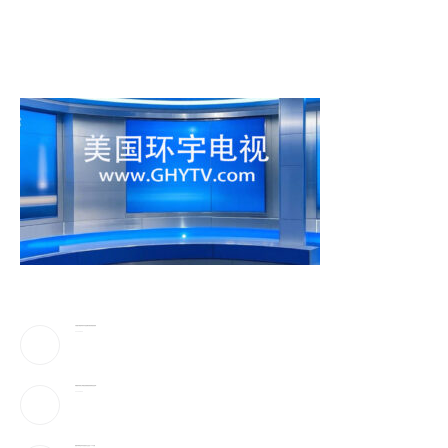
川普驳斥”美国弹药库存告急”!放话要抓叛国泄密者
2026-08-06
伊朗最高领袖太神秘!总统摸黑密谈,疑”真的是他吗”
2026-08-06
美最早周四宣布对多晶硅衍生品征15%关税