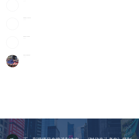
2026-08-06
美破获跨国邮件诈骗案：17州老人成目标 3华人被捕
2026-08-06
美国国籍拿到就稳了吗？这5种情况可能被撤销
2026-08-06
美国最有权势的人只吃牛肉和发酵食品,你也该这样?
2026-08-06
CCTV《爱在天地间》