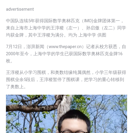
advertisement
中国队连续5年获得国际数学奥林匹克（IMO)金牌团体第一，
来自上海市上海中学的王淳稷（左一）、孙启傲（左二）同学
均获金牌，其中王淳稷为满分。均为 上海中学 供图
7月12日，澎湃新闻（www.thepaper.cn）记者从校方获悉，自
2000年至今，上海中学的学生已获国际数学奥林匹克金牌16
枚。
王淳稷从小学习围棋，和奥数结缘纯属偶然，小学三年级获得
围棋业余5段后，王淳稷暂停了围棋课，把学习的重心转移到
了奥数上。