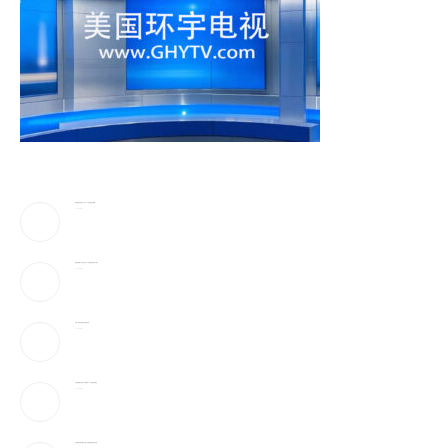
蔡崇信妻子吴明华，资产50亿喜欢珠宝收藏
2026-08-09
弹药告急!美下令军工业者21天提加速武器生产计划
2026-08-09
万斯：美伊冲突仍处于“博弈中段”
2026-08-09
AI性爱机器人”要来了!火辣身材165种姿势全都会
2026-08-09
参议院通过临时拨款法案，避免联邦政府陷入停摆