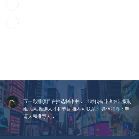
2026-08-09
伊朗官媒首次发布最高领袖穆杰塔巴视频
2026-08-09
CCTV《爱在天地间》
五一彩排项目在推选制作中… 《时代奋斗者在》摄制
组 启动推选人才和节目 推荐可联系： 具体程序：申
请人和推荐人…
2023-04-14