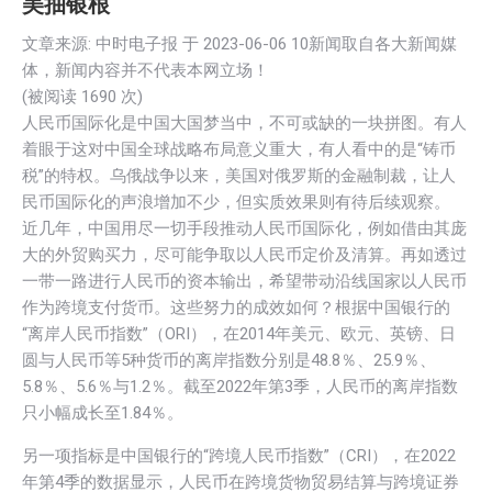
美抽银根
文章来源: 中时电子报 于
2023-06-06 10
新闻取自各大新闻媒
体，新闻内容并不代表本网立场！
(被阅读 1
690
次)
人民币国际化是中国大国梦当中，不可或缺的一块拼图。有人
着眼于这对中国全球战略布局意义重大，有人看中的是“铸币
税”的特权。乌俄战争以来，美国对俄罗斯的金融制裁，让人
民币国际化的声浪增加不少，但实质效果则有待后续观察。
近几年，中国用尽一切手段推动人民币国际化，例如借由其庞
大的外贸购买力，尽可能争取以人民币定价及清算。再如透过
一带一路进行人民币的资本输出，希望带动沿线国家以人民币
作为跨境支付货币。这些努力的成效如何？根据中国银行的
“离岸人民币指数”（ORI），在2014年美元、欧元、英镑、日
圆与人民币等5种货币的离岸指数分别是48.8％、25.9％、
5.8％、5.6％与1.2％。截至2022年第3季，人民币的离岸指数
只小幅成长至1.84％。
另一项指标是中国银行的“跨境人民币指数”（CRI），在2022
年第4季的数据显示，人民币在跨境货物贸易结算与跨境证券