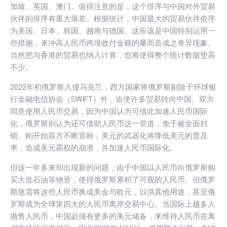
加坡、英国、澳门。值得注意的是，这个排序与中国对外贸易
伙伴的排序有重大落差。根据统计，中国最大的贸易伙伴依序
为美国、日本、韩国、越南与德国。这应该是中国特别运用一
些措施，来冲高人民币跨境收付金额的量而造成之奇异现象。
当然把与香港的贸易也纳入计算，也将使得整个统计数据垫高
不少。
2022年初俄罗斯入侵乌克兰，西方国家将俄罗斯剔除于环球银
行金融电信协会（SWIFT）外，迫使许多贸易转向中国。双方
同意使用人民币交易，因为中国认为可借此加速人民币国际
化，俄罗斯则认为还可借助人民币这一管道，免于被全面封
锁。刚开始双方不断宣称，美元的武器化将降低美元的普及
率，造成美元霸权的崩溃，并加速人民币国际化。
但这一年多来却出现新的问题，由于中国以人民币向俄罗斯购
买大批石油等物资，使得俄罗斯累积了可观的人民币。但俄罗
斯急需将这些人民币换成美金与欧元，以供其他用途，甚至俄
罗斯成为全球第四大的人民币离岸交易中心。当国际上越多人
抛售人民币，中国必须有更多的美元储备，来维持人民币在离