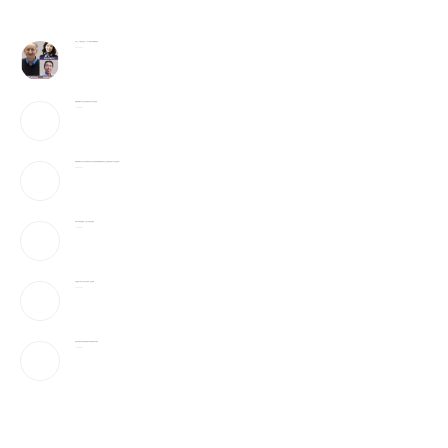
李飞飞、辛顿与吴恩达，三大AI顶尖科学家巅峰对谈
2026-08-07
特朗普签署针对出生公民权的行政令 严打“生育旅游”
2026-08-07
特朗普签署针对出生公民权的行政令 严打“生育旅游” 特朗普签署针对出生公民权的行政令 严打“生育旅游”
2026-08-07
宇树IPO的财富盛宴，注定只有少数人赚到
2026-08-07
川普签署2命令 打击出生公民权、生育旅游…
2026-08-07
美科学家首次用AI创造自然界不存在的病毒 引发担忧
2026-08-07