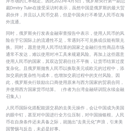
岸市场的汇率稳定。因此2023年4月5日，俄罗斯央行第一副总
裁Dmitry Tulin在接受采访时表示，虽然中国是俄罗斯的最大贸
易伙伴，并且以人民币交易，但是中国央行不希望人民币在海
外流通。
同时，俄罗斯央行发表金融审查报告中表示，使用人民币的风
险在于它国际上的流通性不足，常遇到不可兑换或仅能有限兑
换。同时，愿意使用人民币结算的国家之金融衍生性商品市场
通常不发达，难以使用对冲工具来规避风险。再加上这些愿意
使用人民币的国家，其双边贸易往往不平衡，让货币结算过度
复杂化。且俄罗斯抛售人民币以换取美元或欧元的过程中，添
加交易的复杂性与成本，也增加交易过程中的支付风险。因
此，俄罗斯央行鼓励出口商使用原来与西方国家的贸易合同，
并使用西方国家货币结算。（作者为台湾金融研训院永续金融
召集人）
人民币国际化搭配能源交易的去美元操作，会让中国成为美国
的眼中钉，甚至对中国进行全方位压制，对中国抽银根。人民
币在自身条件还未具备之际，就抛出“去美元化”声浪，引来美
国警惕与反击，未必是好事。