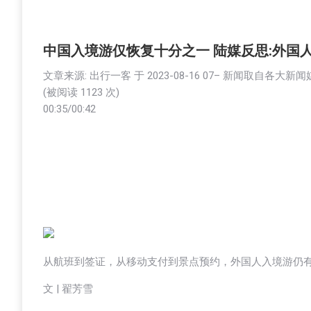
中国入境游仅恢复十分之一 陆媒反思:外国
文章来源: 出行一客 于
2023-08-16 07
– 新闻取自各大新
(被阅读 1
123
次)
00:35
/
00:42
从航班到签证，从移动支付到景点预约，外国人入境游仍
文 | 翟芳雪