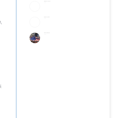
美破获跨国邮件诈骗案：17州老人成目标 3华人被捕
2026-08-06
美国国籍拿到就稳了吗？这5种情况可能被撤销
2026-08-06
入
美国最有权势的人只吃牛肉和发酵食品,你也该这样?
2026-08-06
振