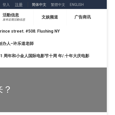
注册
登入
简体中文
繁體中文
ENGLISH
活動信息
文娱频道
广告商讯
发布近期活動信息
street. #508. Flushing NY
o) 创办人–许乐道老師
1 周年和小金人国际电影节十周 年/.十年大庆电影
来？