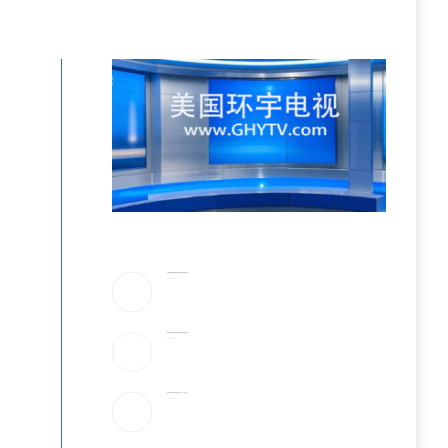
川普驳斥”美国弹药库存告急”!放话要抓叛国泄密者
2026-08-06
伊朗最高领袖太神秘!总统摸黑密谈,疑”真的是他吗”
2026-08-06
美最早周四宣布对多晶硅衍生品征15%关税
2026-08-06