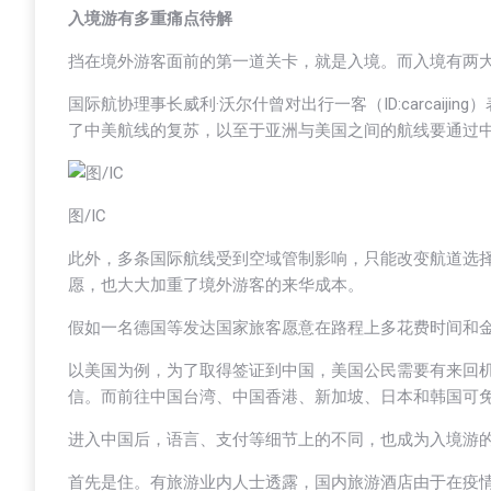
入境游有多重痛点待解
挡在境外游客面前的第一道关卡，就是入境。而入境有两
国际航协理事长威利·沃尔什曾对出行一客（ID:carcai
了中美航线的复苏，以至于亚洲与美国之间的航线要通过
图/IC
此外，多条国际航线受到空域管制影响，只能改变航道选
愿，也大大加重了境外游客的来华成本。
假如一名德国等发达国家旅客愿意在路程上多花费时间和金
以美国为例，为了取得签证到中国，美国公民需要有来回
信。而前往中国台湾、中国香港、新加坡、日本和韩国可
进入中国后，语言、支付等细节上的不同，也成为入境游
首先是住。有旅游业内人士透露，国内旅游酒店由于在疫