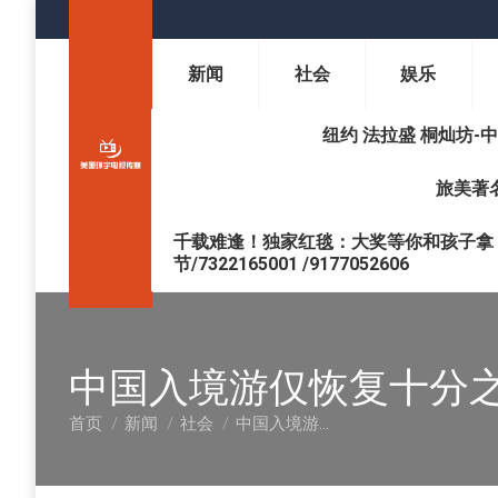
新闻
社会
娱乐
纽约 法拉盛 桐灿坊-中医调理 
旅美著名
千载难逢！独家红毯：大奖等你和孩子拿 !
节/7322165001 /9177052606
中国入境游仅恢复十分之
首页
新闻
社会
中国入境游…
您在这里：