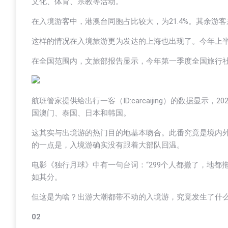
文化、体育、宗教等活动。
在入境游客中，港澳台同胞占比较大，为21.4%。其余
这样的情况在入境旅游更为发达的上海也出现了。今年上半年，上
在全国范围内，文旅部报告显示，今年第一季度全国旅行社入境
航班管家提供给出行一客（ID:carcaijing）的数据显
国澳门、泰国、日本和韩国。
这其实与出境游的热门目的地基本吻合。此番究竟是境内
的一点是，入境游确实没有跟着大部队回温。
电影《独行月球》中有一句台词：“299个人都撤了，地
如其分。
但这是为啥？出游大潮都带不动的入境游，究竟发生了什
02