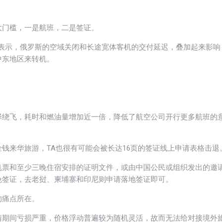
大门槛，一是航班，二是签证。
jing）表示，俄罗斯的空域关闭和长途宽体客机的交付延迟，叠加起来影响
中东地区来转机。
择绕飞，耗时和燃油量增加近一倍，降低了航空公司开行更多航班的
钱来华旅游，TA也很有可能会被长达16页的签证线上申请表格击退
机票和至少三晚住宿安排的证明文件，或由中国公民或组织发出的邀
免签证，去老挝、柬埔寨和印尼则申请落地签证即可。
的痛点所在。
情期间亏损严重，价格浮动普遍较为随机灵活，故而无法给对接境外