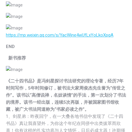
https://mp.weixin.qq.com/s/YacWjne4wUfLxYoLkoXpqA
END
新书推荐
《二十四书品》是冯剑星探讨书法研究的理论专著，经历7年
时间写作，5年时间修订，被书法大家周俊杰先生誉为“传世之
作”。该书以“高僧说禅，名妓谈情”的手法，第一次划分了书法
的境界。该书一经出版，连续5次再版，并被国家图书馆收
藏，被广大书法同道称为“书家必读之作”。
1、剑星弟：昨夜回宁，在一大叠各地书信中发现了《二十四
书品》真让我喜望外，为你这个年纪在同侪中出类拔萃而欣
喜！你有这样的扎实功底与人文情怀，日后必成大器！许期择