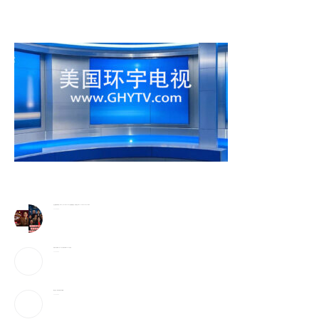
波士顿国际商学院（BIBS）与FF AI-Robotics达成战略合作，共同成立BIBS–FF AI Robotics Institute
2026-08-09
机器人百万跌到一万,11万户注册只换来5500台出货
2026-08-09
爆仓之后，资本反而扑向“AI股神”
2026-08-09