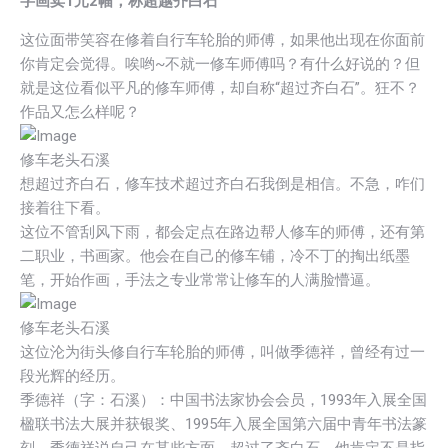
字画卖1元2幅，称超越齐白石
这位面带笑容在修着自行车轮胎的师傅，如果他出现在你面前
你肯定会觉得。唉哟~不就一修车师傅吗？有什么好说的？但
就是这位看似平凡的修车师傅，却自称“超过齐白石”。狂不？
作品又怎么样呢？
修车老头石溪
想超过齐白石，修车技术超过齐白石我倒是相信。不急，咋们
接着往下看。
这位不管刮风下雨，都会定点在路边帮人修车的师傅，还有第
二职业，书画家。他会在自己的修车铺，冷不丁的掏出纸墨
笔，开始作画，手法之专业常常让修车的人满脸懵逼。
修车老头石溪
这位沦为街头修自行车轮胎的师傅，叫做季德祥，曾经有过一
段光辉的经历。
季德祥（字：石溪）：中国书法家协会会员，1993年入展全国
楹联书法大展并获银奖、1995年入展全国第六届中青年书法篆
刻。季德祥说自己在某些方面，超过了齐白石，他肯定不是指