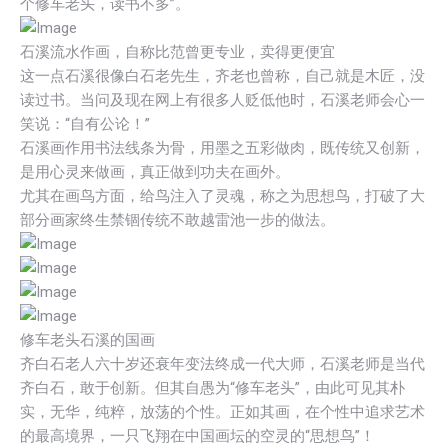
个修车老头，读书不多”。
石溪流水作画，自称比范曾更专业，卖得更便宜
这一点石溪很像白石老先生，齐老也曾称，自己就是木匠，没
读过书。当问及现在网上有很多人贬低他时，石溪老师会心一
笑说：“自有公论！”
石溪画作用书法线条为骨，用墨之五彩做肉，既传统又创新，
是用心灵来做画，真正做到功夫在画外。
尤其在画鸟方面，给鸟注入了灵魂，称之为思想鸟，打破了大
部分画家终生禁锢传统不敢越雷池一步的做法。
修车老头石溪的国画
齐白石老人六十岁还衰年变法终成一代大师，石溪老师是当代
齐白石，敢于创新。但其自愚为“修车老头”，由此可见其朴
实，无华，纯粹，放荡的个性。正如其画，在个性中追求艺术
的最高境界，一只飞翔在中国画坛的空灵的“思想鸟”！