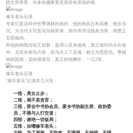
静文所夸奖，许多收藏家更是高价收买他的画。
修车老头石溪
专家们是这样评价季德林的画的，他的画风古朴高雅，独步当
代。为当代大写意花鸟领军者，画作用书法线条为骨，用墨之
五彩做肉。
而他的画既传统又创新，是用心灵来做画，真正做到功夫在画
外。尤其在画鸟方面，给鸟注入了灵魂，称之为思想鸟。季德
林的国画，卖的很便宜，真正的地摊价，一元2张。
修车老头石溪
“修车老头”石溪有几大怪：
一怪，美女止步；
二怪，画不卖贪官；
三怪，辞去中书协会员、家乡书协副主席、政协委
员，不善与人打交道；
四怪，谢绝一切饭局；
五怪，自嘲修车老头；
六怪，为了画画，不吃肉，不喝酒，不抽烟，不喝