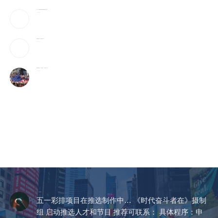
CNN：川普误判”开战伊朗后果”,共和党惨丢2优势
2026-08-09
马斯克的手术刀、光刻机与芯片工厂
2026-08-09
那斯达克拍板「23小时交易」！一天只休市1小时
2026-08-09
CCTV《爱在天地间》
五一彩排项目在推选制作中… 《时代奋斗者在》摄制
组 启动推选人才和节目 推荐可联系： 具体程序：申