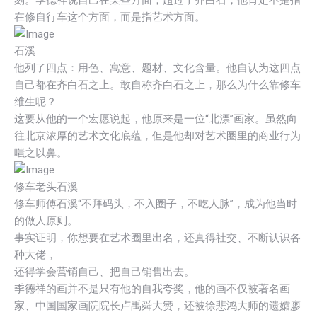
在修自行车这个方面，而是指艺术方面。
石溪
他列了四点：用色、寓意、题材、文化含量。他自认为这四点
自己都在齐白石之上。敢自称齐白石之上，那么为什么靠修车
维生呢？
这要从他的一个宏愿说起，他原来是一位“北漂”画家。虽然向
往北京浓厚的艺术文化底蕴，但是他却对艺术圈里的商业行为
嗤之以鼻。
修车老头石溪
修车师傅石溪“不拜码头，不入圈子，不吃人脉”，成为他当时
的做人原则。
事实证明，你想要在艺术圈里出名，还真得社交、不断认识各
种大佬，
还得学会营销自己、把自己销售出去。
季德祥的画并不是只有他的自我夸奖，他的画不仅被著名画
家、中国国家画院院长卢禹舜大赞，还被徐悲鸿大师的遗孀廖