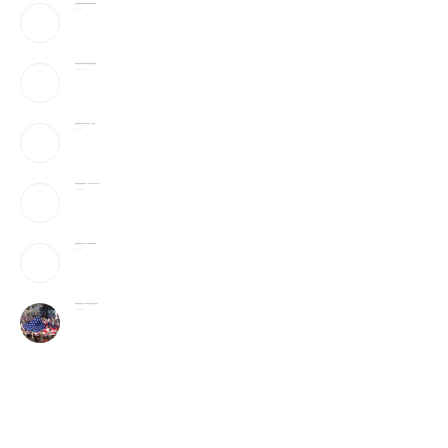
川普驳斥”美国弹药库存告急”!放话要抓叛国泄密者
2026-08-06
伊朗最高领袖太神秘!总统摸黑密谈,疑”真的是他吗”
2026-08-06
美最早周四宣布对多晶硅衍生品征15%关税
2026-08-06
美破获跨国邮件诈骗案：17州老人成目标 3华人被捕
2026-08-06
美国国籍拿到就稳了吗？这5种情况可能被撤销
2026-08-06
美国最有权势的人只吃牛肉和发酵食品,你也该这样?
2026-08-06