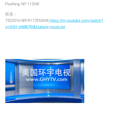
Flushing, NY 11354/.
联系：
7323316189/9177052606.
https://m.youtube.com/watch?
v=QUH-vhM87RI&feature=youtu.be