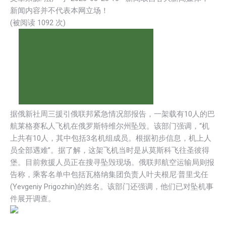
新闻内容并不代表本网立场！
(被阅读 1
092
次)
据俄新社周三援引俄联邦紧急情况部报告，一架载有10人的巴
航莱格赛私人飞机在俄罗斯特维尔州坠毁。该部门强调，“机
上共有10人，其中包括3名机组成员。根据初步信息，机上人
员全部遇难”。据了解，这架飞机当时是从莫斯科飞往圣彼得
堡。目前救援人员正在搜寻坠毁现场。俄联邦航空运输局则报
告称，乘客名单中包括瓦格纳集团负责人叶夫根尼·普里戈任
(Yevgeniy Prigozhin)的姓名。该部门还强调，他们已对坠机事
件展开调查。