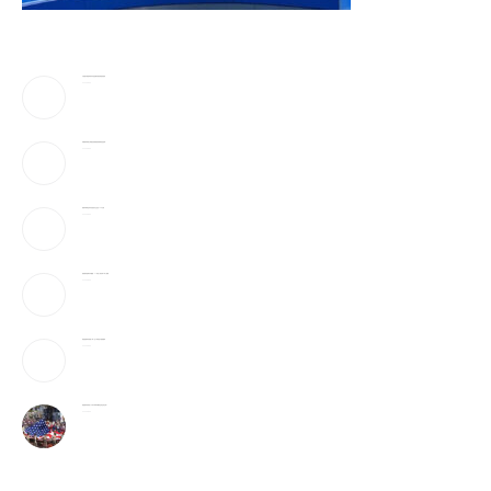
川普驳斥”美国弹药库存告急”!放话要抓叛国泄密者
2026-08-06
伊朗最高领袖太神秘!总统摸黑密谈,疑”真的是他吗”
2026-08-06
美最早周四宣布对多晶硅衍生品征15%关税
2026-08-06
美破获跨国邮件诈骗案：17州老人成目标 3华人被捕
2026-08-06
美国国籍拿到就稳了吗？这5种情况可能被撤销
2026-08-06
美国最有权势的人只吃牛肉和发酵食品,你也该这样?
2026-08-06