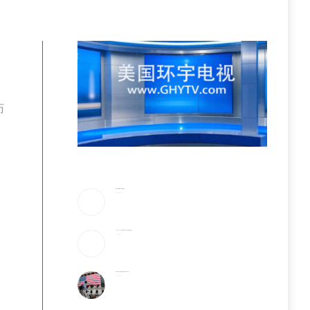
历
美防长将被撤换？特朗普回应
2026-08-08
《歌手2026》胡彦斌拿下歌王！但齐豫是无冕之王
2026-08-08
加入战局！马斯克宣布投建全球最大芯片工厂
2026-08-08