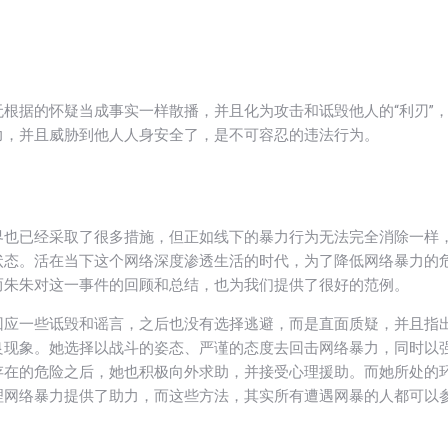
根据的怀疑当成事实一样散播，并且化为攻击和诋毁他人的“利刃”
力，并且威胁到他人人身安全了，是不可容忍的违法行为。
界也已经采取了很多措施，但正如线下的暴力行为无法完全消除一样
状态。活在当下这个网络深度渗透生活的时代，为了降低网络暴力的
而朱朱对这一事件的回顾和总结，也为我们提供了很好的范例。
回应一些诋毁和谣言，之后也没有选择逃避，而是直面质疑，并且指
良现象。她选择以战斗的姿态、严谨的态度去回击网络暴力，同时以
存在的危险之后，她也积极向外求助，并接受心理援助。而她所处的
理网络暴力提供了助力，而这些方法，其实所有遭遇网暴的人都可以