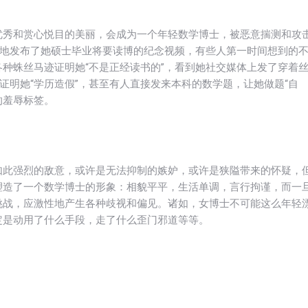
优秀和赏心悦目的美丽，会成为一个年轻数学博士，被恶意揣测和攻
兴地发布了她硕士毕业将要读博的纪念视频，有些人第一时间想到的
种蛛丝马迹证明她“不是正经读书的”，看到她社交媒体上发了穿着
证明她“学历造假”，甚至有人直接发来本科的数学题，让她做题“自
的羞辱标签。
如此强烈的敌意，或许是无法抑制的嫉妒，或许是狭隘带来的怀疑，
塑造了一个数学博士的形象：相貌平平，生活单调，言行拘谨，而一
挑战，应激性地产生各种歧视和偏见。诸如，女博士不可能这么年轻
定是动用了什么手段，走了什么歪门邪道等等。