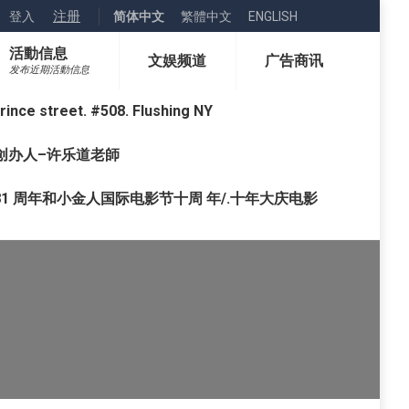
注册
登入
简体中文
繁體中文
ENGLISH
活動信息
文娱频道
广告商讯
发布近期活動信息
street. #508. Flushing NY
o) 创办人–许乐道老師
1 周年和小金人国际电影节十周 年/.十年大庆电影