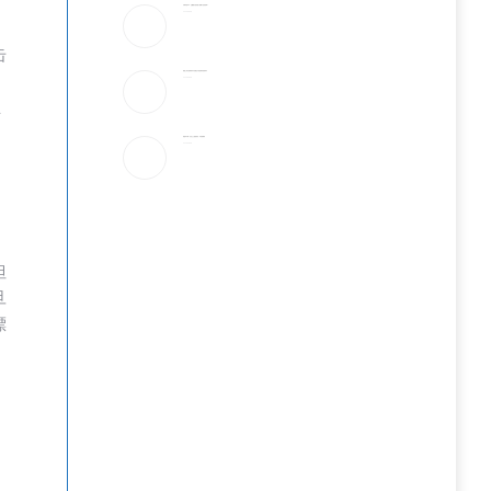
宇树科技IPO：会翻跟头的机器人能吸引投资者吗？
2026-08-08
击
美国上诉法院维持对白宫宴会厅改造项目的暂停令
不
2026-08-08
丝
美国“不可靠”，沙巴土三国签协议，印度很紧张
2026-08-08
但
旦
漂